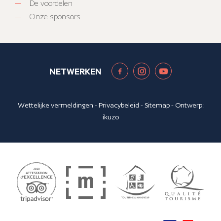
De voordelen
Onze sponsors
NETWERKEN
Wettelijke vermeldingen
-
Privacybeleid
-
Sitemap
- Ontwerp:
ikuzo