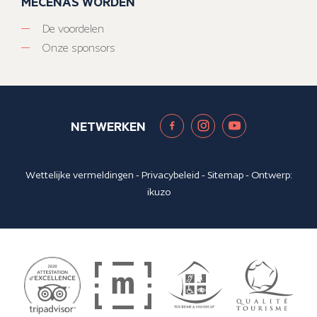
MECENAS WORDEN
De voordelen
Onze sponsors
NETWERKEN
Wettelijke vermeldingen
-
Privacybeleid
-
Sitemap
- Ontwerp:
ikuzo