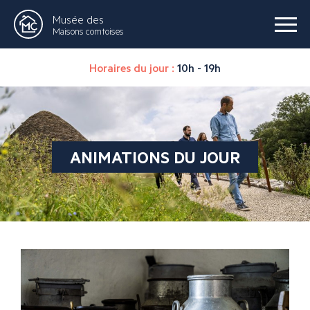
Musée des
Maisons comtoises
Horaires du jour :
10h - 19h
ANIMATIONS DU JOUR