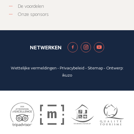
De voordelen
Onze sponsors
NETWERKEN
Wettelijke vermeldingen
-
Privacybeleid
-
Sitemap
- Ontwerp:
ikuzo