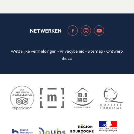
NETWERKEN
Wettelijke vermeldingen
-
Privacybeleid
-
Sitemap
- Ontwerp:
ikuzo