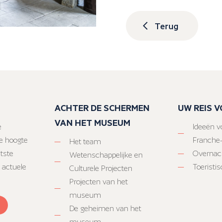
Terug
ACHTER DE SCHERMEN
UW REIS 
VAN HET MUSEUM
e
Ideeën vo
e hoogte
Franche
Het team
atste
Overnac
Wetenschappelijke en
 actuele
Toeristi
Culturele Projecten
Projecten van het
museum
De geheimen van het
museum