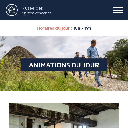
Musée des
Maisons comtoises
Horaires du jour :
10h - 19h
ANIMATIONS DU JOUR