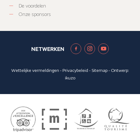
De voordelen
Onze sponsors
NETWERKEN
Wettelijke vermeldingen
-
Privacybeleid
-
Sitemap
- Ontwerp:
ikuzo