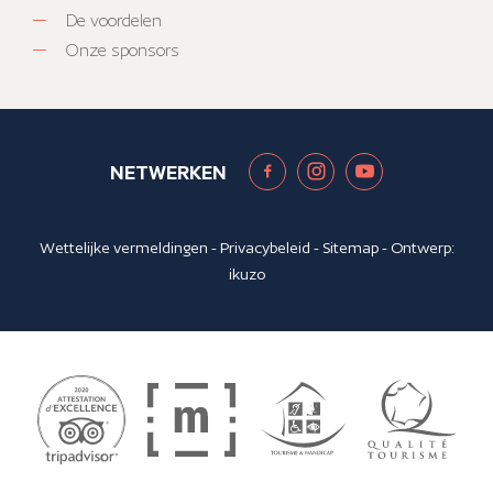
De voordelen
Onze sponsors
NETWERKEN
Wettelijke vermeldingen
-
Privacybeleid
-
Sitemap
- Ontwerp:
ikuzo