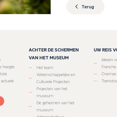
Terug
ACHTER DE SCHERMEN
UW REIS 
VAN HET MUSEUM
e
Ideeën vo
e hoogte
Franche
Het team
atste
Overnac
Wetenschappelijke en
 actuele
Toeristi
Culturele Projecten
Projecten van het
museum
De geheimen van het
museum
Administratieve