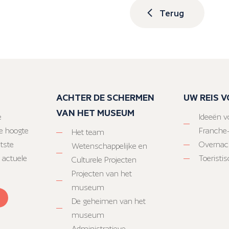
Terug
ACHTER DE SCHERMEN
UW REIS 
VAN HET MUSEUM
e
Ideeën vo
e hoogte
Franche
Het team
atste
Overnac
Wetenschappelijke en
 actuele
Toeristi
Culturele Projecten
Projecten van het
museum
De geheimen van het
museum
Administratieve