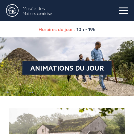
Musée des
Maisons comtoises
Horaires du jour :
10h - 19h
ANIMATIONS DU JOUR