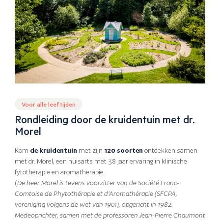
Voor alle leeftijden
Rondleiding door de kruidentuin met dr.
Morel
Kom
de kruidentuin
met zijn
120 soorten
ontdekken samen
met dr. Morel, een huisarts met 38 jaar ervaring in klinische
fytotherapie en aromatherapie.
(
De heer Morel is tevens voorzitter van de Société Franc-
Comtoise de Phytothérapie et d’Aromathérapie (SFCPA,
vereniging volgens de wet van 1901), opgericht in 1982.
Medeoprichter, samen met de professoren Jean-Pierre Chaumont