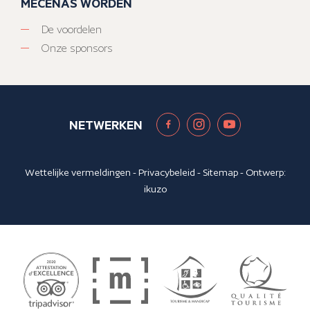
MECENAS WORDEN
De voordelen
Onze sponsors
NETWERKEN
Wettelijke vermeldingen
-
Privacybeleid
-
Sitemap
- Ontwerp:
ikuzo