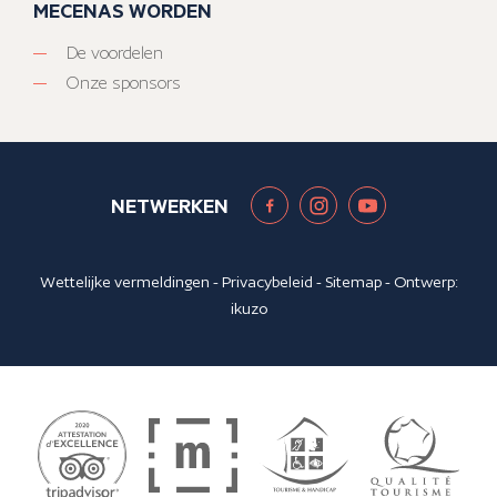
MECENAS WORDEN
De voordelen
Onze sponsors
NETWERKEN
Wettelijke vermeldingen
-
Privacybeleid
-
Sitemap
- Ontwerp:
ikuzo