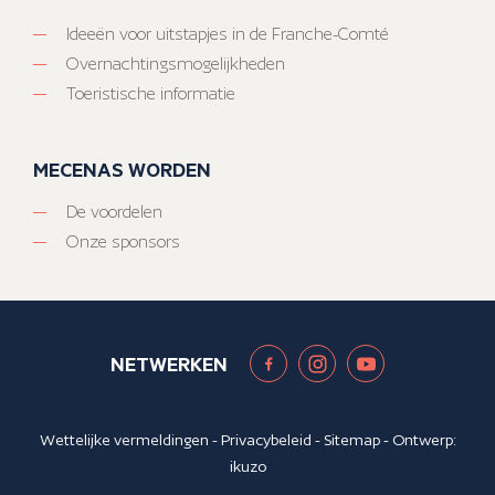
Ideeën voor uitstapjes in de Franche-Comté
Overnachtingsmogelijkheden
Toeristische informatie
MECENAS WORDEN
De voordelen
Onze sponsors
NETWERKEN
Wettelijke vermeldingen
-
Privacybeleid
-
Sitemap
- Ontwerp:
ikuzo