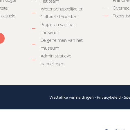
e hoogte
Franche
Het team
atste
Overnac
Wetenschappelijke en
 actuele
Toeristi
Culturele Projecten
Projecten van het
museum
De geheimen van het
museum
Administratieve
handelingen
Wettelijke vermeldingen
-
Privacybeleid
-
Si