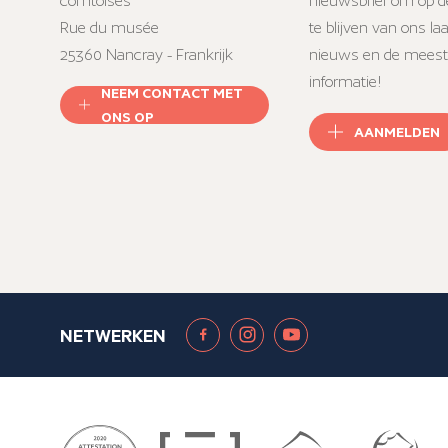
comtoises
nieuwsbrief om op d
Rue du musée
te blijven van ons la
25360 Nancray - Frankrijk
nieuws en de meest
informatie!
NEEM CONTACT MET
ONS OP
AANMELDEN
NETWERKEN