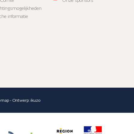
-Comté
Onze sponsors
htingsmogelijkheden
sche informatie
temap
- Ontwerp:
ikuzo