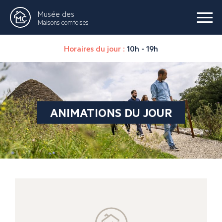
Musée des
Maisons comtoises
Horaires du jour :
10h - 19h
ANIMATIONS DU JOUR