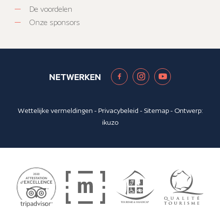
De voordelen
Onze sponsors
NETWERKEN
Wettelijke vermeldingen
-
Privacybeleid
-
Sitemap
- Ontwerp:
ikuzo