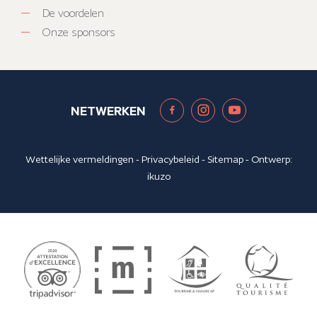
De voordelen
Onze sponsors
NETWERKEN
Wettelijke vermeldingen
-
Privacybeleid
-
Sitemap
- Ontwerp:
ikuzo