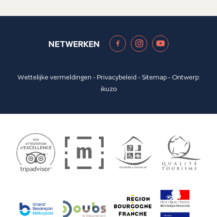
NETWERKEN
Wettelijke vermeldingen
-
Privacybeleid
-
Sitemap
- Ontwerp:
ikuzo