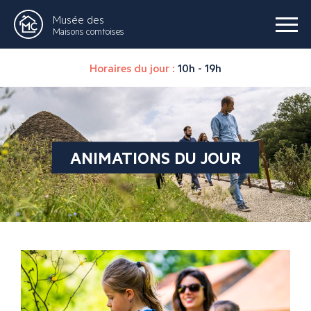
Musée des
Maisons comtoises
Horaires du jour :
10h - 19h
ANIMATIONS DU JOUR