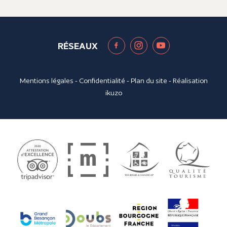
RÉSEAUX
Mentions légales
-
Confidentialité
-
Plan du site
- Réalisation
ikuzo