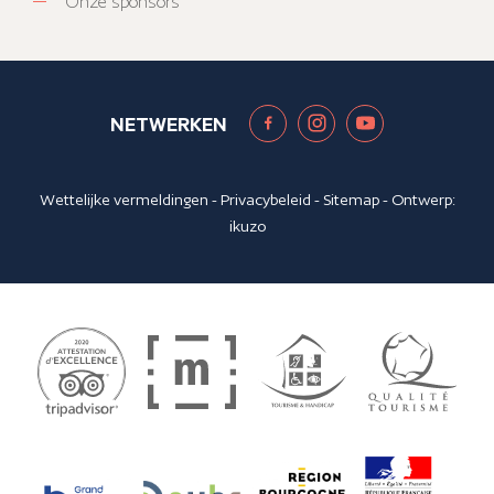
Onze sponsors
NETWERKEN
Wettelijke vermeldingen
-
Privacybeleid
-
Sitemap
- Ontwerp:
ikuzo