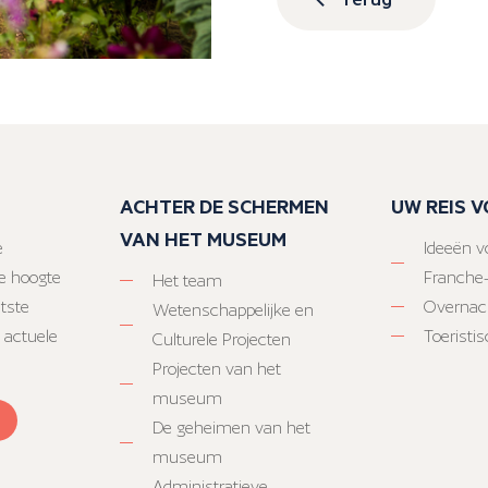
ACHTER DE SCHERMEN
UW REIS 
VAN HET MUSEUM
e
Ideeën vo
e hoogte
Franche
Het team
atste
Overnac
Wetenschappelijke en
 actuele
Toeristi
Culturele Projecten
Projecten van het
museum
De geheimen van het
museum
Administratieve