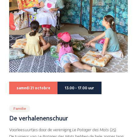
samedi 21 octobre
13.00 - 17.00 uur
Familie
De verhalenenschuur
Voorleesuurtjes door de vereniging
Le Potager des
Mots
(25)
De tuiniers van
Le Potager des Mots
hebben de hele zomer lang