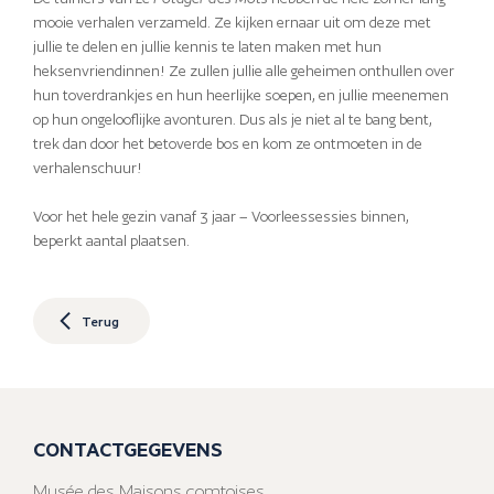
mooie verhalen verzameld. Ze kijken ernaar uit om deze met
jullie te delen en jullie kennis te laten maken met hun
heksenvriendinnen! Ze zullen jullie alle geheimen onthullen over
hun toverdrankjes en hun heerlijke soepen, en jullie meenemen
op hun ongelooflijke avonturen. Dus als je niet al te bang bent,
trek dan door het betoverde bos en kom ze ontmoeten in de
verhalenschuur!
Voor het hele gezin vanaf 3 jaar – Voorleessessies binnen,
beperkt aantal plaatsen.
Terug
CONTACTGEGEVENS
Musée des Maisons comtoises