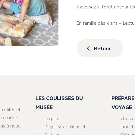
traversez la forêt enchantée
En famille dès 3 ans – Lectur
Retour
LES COULISSES DU
PRÉPARE
MUSÉE
VOYAGE
tualités et
 dernière
L’équipe
Idées d
ous à notre
Projet Scientifique et
Franc
Culturel
Où dor