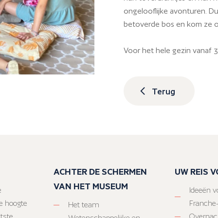
ongelooflijke avonturen. Dus
betoverde bos en kom ze o
Voor het hele gezin vanaf 3
Terug
ACHTER DE SCHERMEN
UW REIS 
VAN HET MUSEUM
e
Ideeën vo
e hoogte
Franche
Het team
atste
Overnac
Wetenschappelijke en