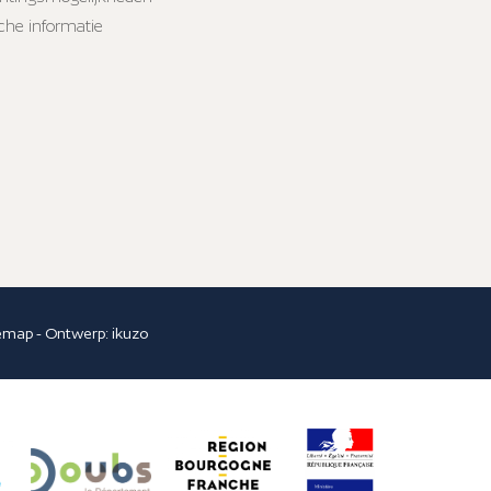
sche informatie
temap
- Ontwerp:
ikuzo