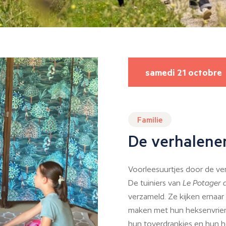
samedi 21 octobre
Familie
De verhalene
Voorleesuurtjes door de ve
De tuiniers van
Le Potager 
verzameld. Ze kijken ernaar 
maken met hun heksenvriend
hun toverdrankjes en hun h