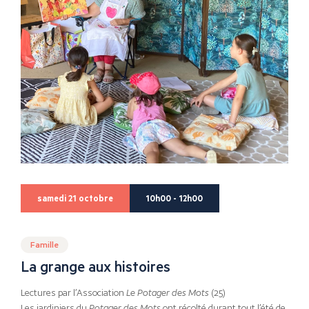
samedi 21 octobre
10h00 - 12h00
Famille
La grange aux histoires
Lectures par l’Association
Le Potager des Mots
(25)
Les jardiniers du
Potager des Mots
ont récolté durant tout l’été de