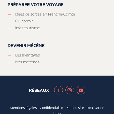
PRÉPARER VOTRE VOYAGE
Idées de sorties en Franche-Comté
Où dormir
Infos tourisme
DEVENIR MÉCÈNE
Les avantages
Nos mécènes
RÉSEAUX
Mentions légales
-
Confidentialité
-
Plan du site
- Réalisation
ikuzo