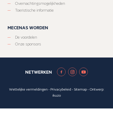
Overnachtingsmogelijkheden
Toeristische informatie
MECENAS WORDEN
De voordelen
Onze sponsors
NETWERKEN
Wettelijke vermeldingen
-
Privacybeleid
-
Sitemap
- Ontwerp:
ikuzo