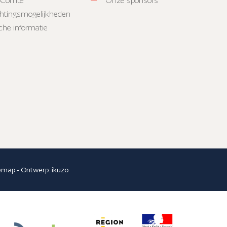
-Comté
Onze sponsors
htingsmogelijkheden
sche informatie
temap
- Ontwerp:
ikuzo