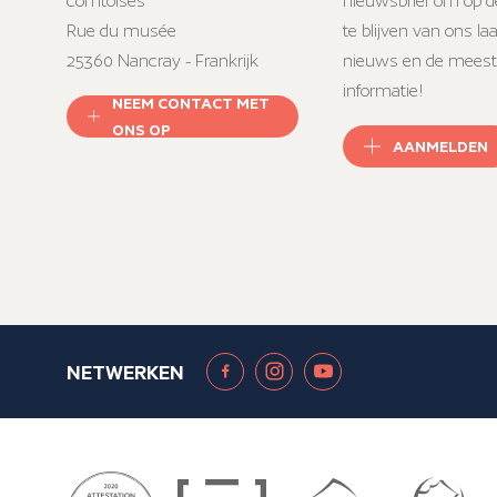
comtoises
nieuwsbrief om op d
Rue du musée
te blijven van ons la
25360 Nancray - Frankrijk
nieuws en de meest
informatie!
NEEM CONTACT MET
ONS OP
AANMELDEN
NETWERKEN