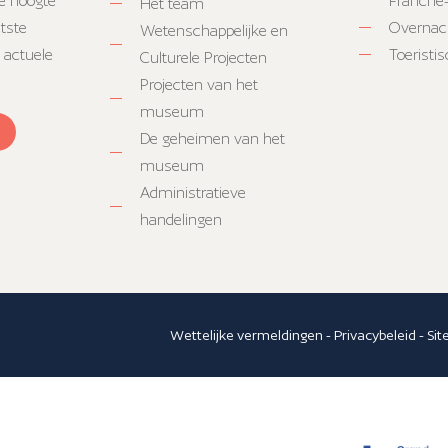
e hoogte
Franche
Het team
atste
Overnac
Wetenschappelijke en
 actuele
Toeristi
Culturele Projecten
Projecten van het
museum
De geheimen van het
museum
Administratieve
handelingen
Wettelijke vermeldingen
-
Privacybeleid
-
Si