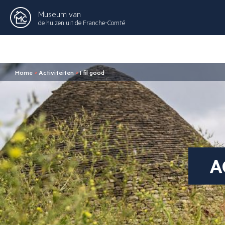
Museum van
de huizen uit de Franche-Comté
Home
>
Activiteiten
>
I fil good
A