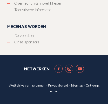
Overnachtingsmogelijkheden
Toeristische informatie
MECENAS WORDEN
De voordelen
Onze sponsors
NETWERKEN
Wettelijke vermeldingen
-
Privacybeleid
-
Sitemap
- Ontwerp:
ikuzo