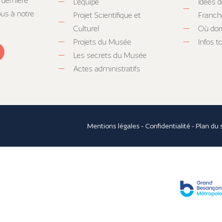
 dernière
L’équipe
Idées d
ous à notre
Projet Scientifique et
Franc
Culturel
Où dor
Projets du Musée
Infos 
Les secrets du Musée
Actes administratifs
Mentions légales
-
Confidentialité
-
Plan du 