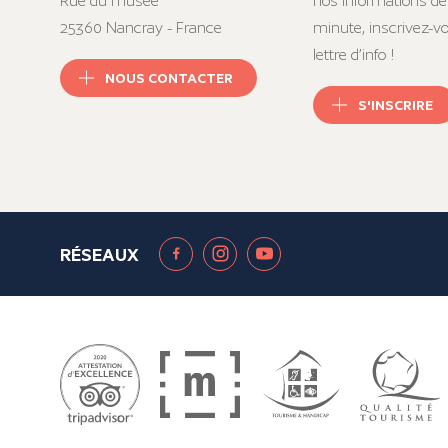
Rue du musée
nos informations de
25360 Nancray - France
minute, inscrivez-v
lettre d’info !
NOUS CONTACTER
S'INSCRIRE
RÉSEAUX