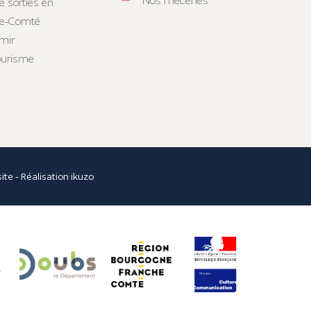
Nos mécènes
e sorties en
he-Comté
mir
tourisme
site
- Réalisation
ikuzo