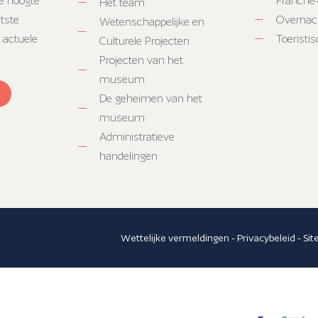
e hoogte
Franche
Het team
atste
Overnac
Wetenschappelijke en
 actuele
Toeristi
Culturele Projecten
Projecten van het
museum
De geheimen van het
museum
Administratieve
handelingen
Wettelijke vermeldingen
-
Privacybeleid
-
Si