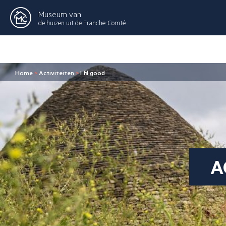
Museum van
de huizen uit de Franche-Comté
Home
>
Activiteiten
>
I fil good
A