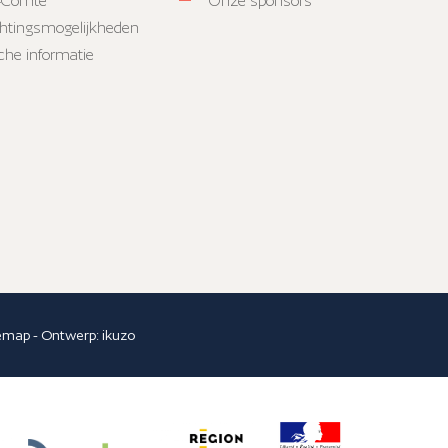
-Comté
Onze sponsors
htingsmogelijkheden
sche informatie
temap
- Ontwerp:
ikuzo