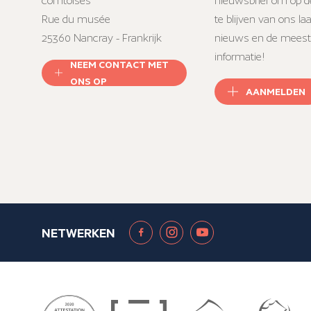
comtoises
nieuwsbrief om op d
Rue du musée
te blijven van ons la
25360 Nancray - Frankrijk
nieuws en de meest
informatie!
NEEM CONTACT MET
ONS OP
AANMELDEN
NETWERKEN