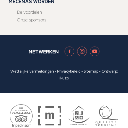
MECENAS WORDEN
De voordelen
Onze sponsors
NETWERKEN
Wettelijke vermeldingen
-
Privacybeleid
-
Sitemap
- Ontwerp:
ikuzo