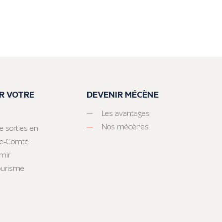
R VOTRE
DEVENIR MÉCÈNE
Les avantages
Nos mécènes
e sorties en
he-Comté
mir
tourisme