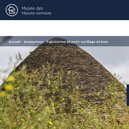
Musée des
Maisons comtoises
Accueil
>
Animations
>
Fabrication de petit outillage en bois