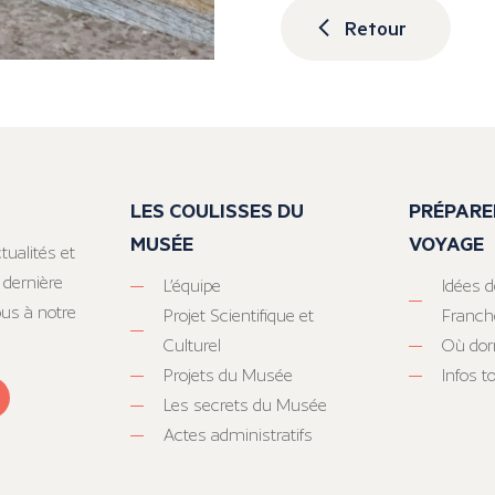
Retour
LES COULISSES DU
PRÉPARE
MUSÉE
VOYAGE
tualités et
 dernière
L’équipe
Idées d
ous à notre
Projet Scientifique et
Franc
Culturel
Où dor
Projets du Musée
Infos 
Les secrets du Musée
Actes administratifs