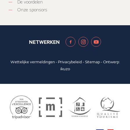
De voordelen
Onze sponsors
NETWERKEN
Wettelijke vermeldingen
-
Privacybeleid
-
Sitemap
- Ontwerp:
ikuzo