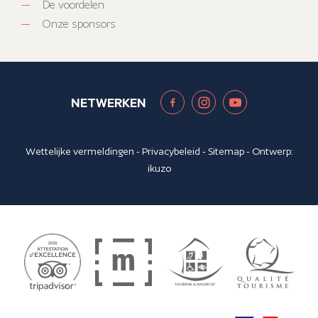
De voordelen
Onze sponsors
NETWERKEN
Wettelijke vermeldingen
-
Privacybeleid
-
Sitemap
- Ontwerp:
ikuzo