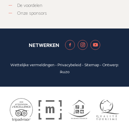
De voordelen
Onze sponsors
NETWERKEN
Wettelijke vermeldingen
-
Privacybeleid
-
Sitemap
- Ontwerp:
ikuzo