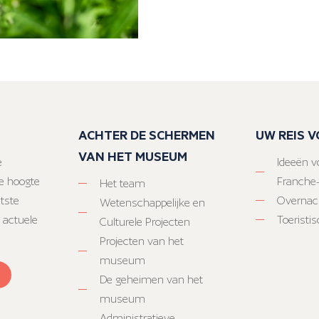
ACHTER DE SCHERMEN
UW REIS 
VAN HET MUSEUM
e
Ideeën vo
e hoogte
Franche
Het team
atste
Overnac
Wetenschappelijke en
 actuele
Toeristi
Culturele Projecten
Projecten van het
museum
De geheimen van het
museum
Administratieve