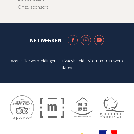
Onze sponsors
NETWERKEN
Wettelijke vermeldingen
-
Privacybeleid
-
Sitemap
- Ontwerp:
ikuzo