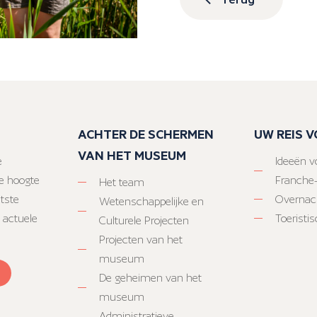
ACHTER DE SCHERMEN
UW REIS 
VAN HET MUSEUM
e
Ideeën vo
e hoogte
Franche
Het team
atste
Overnac
Wetenschappelijke en
 actuele
Toeristi
Culturele Projecten
Projecten van het
museum
De geheimen van het
museum
Administratieve