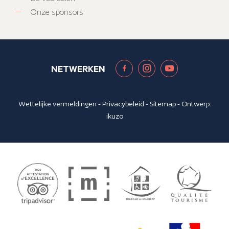
Onze sponsors
NETWERKEN
Wettelijke vermeldingen
-
Privacybeleid
-
Sitemap
- Ontwerp:
ikuzo