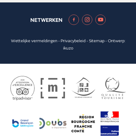
NETWERKEN
Wettelijke vermeldingen
-
Privacybeleid
-
Sitemap
- Ontwerp:
ikuzo