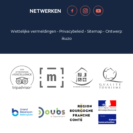
NETWERKEN
Wettelijke vermeldingen
-
Privacybeleid
-
Sitemap
- Ontwerp:
ikuzo