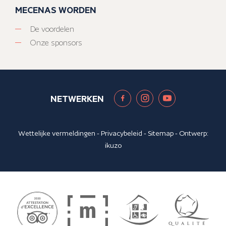
MECENAS WORDEN
De voordelen
Onze sponsors
NETWERKEN
Wettelijke vermeldingen
-
Privacybeleid
-
Sitemap
- Ontwerp:
ikuzo