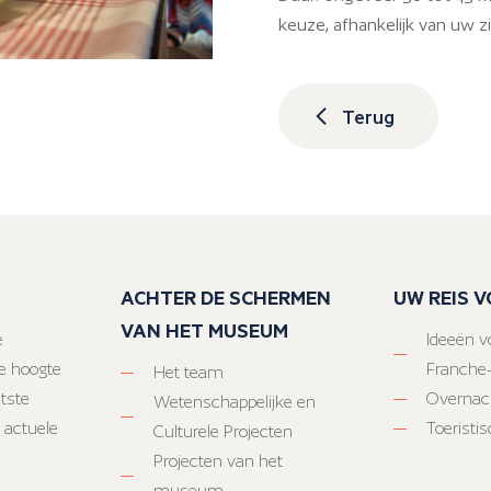
keuze, afhankelijk van uw zi
Terug
ACHTER DE SCHERMEN
UW REIS 
VAN HET MUSEUM
e
Ideeën vo
e hoogte
Franche
Het team
atste
Overnac
Wetenschappelijke en
 actuele
Toeristi
Culturele Projecten
Projecten van het
museum