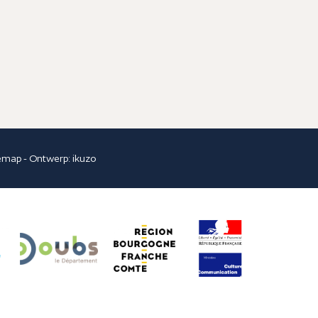
temap
- Ontwerp:
ikuzo