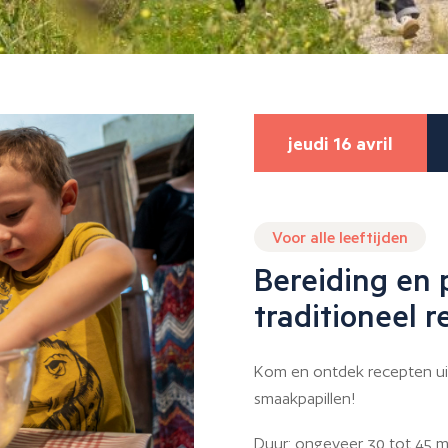
jeudi 16 avril
Voor alle leeftijden
Bereiding en 
traditioneel r
Kom en ontdek recepten uit
smaakpapillen!
Duur: ongeveer 30 tot 45 min