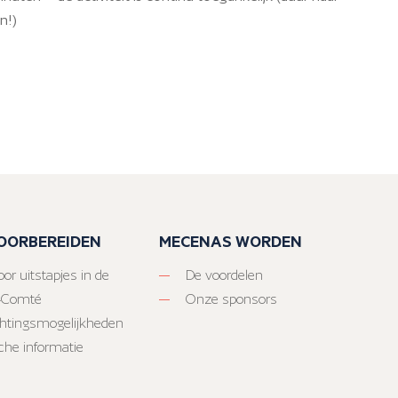
n!)
VOORBEREIDEN
MECENAS WORDEN
or uitstapjes in de
De voordelen
-Comté
Onze sponsors
htingsmogelijkheden
sche informatie