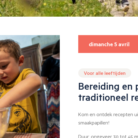
dimanche 5 avril
Voor alle leeftijden
Bereiding en 
traditioneel r
Kom en ontdek recepten uit
smaakpapillen!
Duur: ongeveer 30 tot 45 min