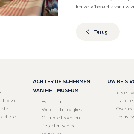
keuze, afhankelijk van uw zi
Terug
ACHTER DE SCHERMEN
UW REIS 
VAN HET MUSEUM
e
Ideeën vo
e hoogte
Franche
Het team
atste
Overnac
Wetenschappelijke en
 actuele
Toeristi
Culturele Projecten
Projecten van het
museum