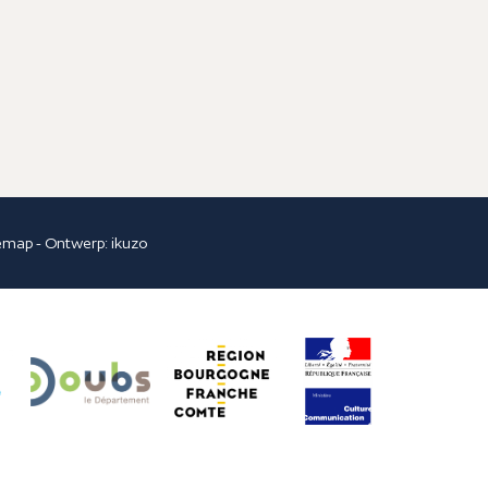
temap
- Ontwerp:
ikuzo