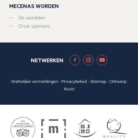
MECENAS WORDEN
De voordelen
Onze sponsors
NETWERKEN
Wettelijke vermeldingen
-
Privacybeleid
-
Sitemap
- Ontwerp:
ikuzo