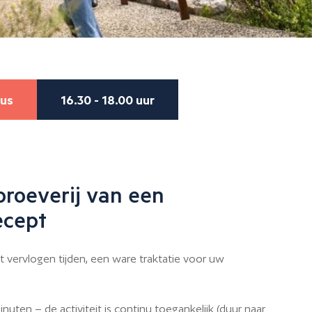
tus
16.30 - 18.00 uur
proeverij van een
ecept
 vervlogen tijden, een ware traktatie voor uw
uten – de activiteit is continu toegankelijk (duur naar