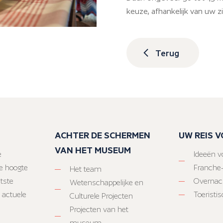
keuze, afhankelijk van uw zi
Terug
ACHTER DE SCHERMEN
UW REIS 
VAN HET MUSEUM
e
Ideeën vo
e hoogte
Franche
Het team
atste
Overnac
Wetenschappelijke en
 actuele
Toeristi
Culturele Projecten
Projecten van het
museum