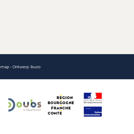
temap
- Ontwerp:
ikuzo