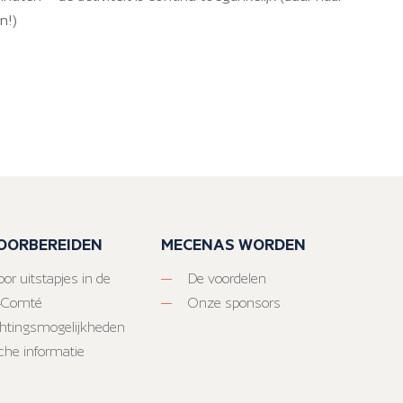
n!)
VOORBEREIDEN
MECENAS WORDEN
or uitstapjes in de
De voordelen
-Comté
Onze sponsors
htingsmogelijkheden
sche informatie