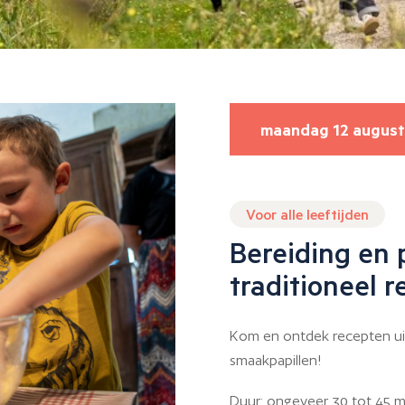
maandag 12 augus
Voor alle leeftijden
Bereiding en 
traditioneel r
Kom en ontdek recepten uit
smaakpapillen!
Duur: ongeveer 30 tot 45 min