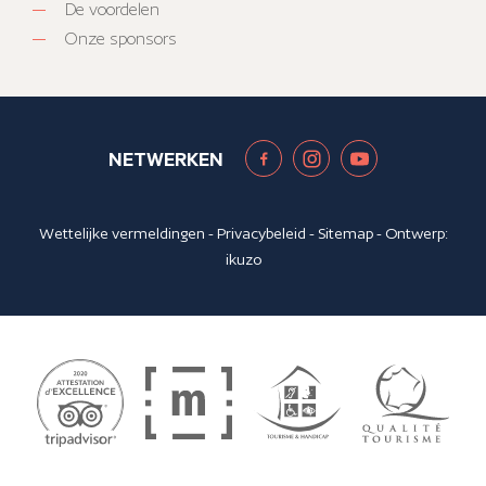
De voordelen
Onze sponsors
NETWERKEN
Wettelijke vermeldingen
-
Privacybeleid
-
Sitemap
- Ontwerp:
ikuzo